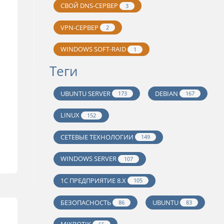
СВОЙ DNS-СЕРВЕР
3
VPN-СЕРВЕР
2
WINDOWS SOFT-RAID
1
Теги
UBUNTU SERVER
DEBIAN
173
167
LINUX
152
СЕТЕВЫЕ ТЕХНОЛОГИИ
149
WINDOWS SERVER
107
1С ПРЕДПРИЯТИЕ 8.Х
105
БЕЗОПАСНОСТЬ
UBUNTU
86
83