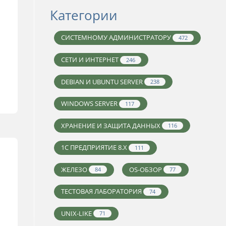
Категории
СИСТЕМНОМУ АДМИНИСТРАТОРУ
472
СЕТИ И ИНТЕРНЕТ
246
DEBIAN И UBUNTU SERVER
238
WINDOWS SERVER
117
ХРАНЕНИЕ И ЗАЩИТА ДАННЫХ
116
1С ПРЕДПРИЯТИЕ 8.X
111
ЖЕЛЕЗО
OS-ОБЗОР
84
77
ТЕСТОВАЯ ЛАБОРАТОРИЯ
74
UNIX-LIKE
71