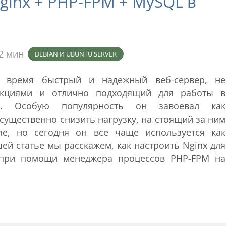
ginx + PHP-FPM + MySQL в
2 мин
DEBIAN И UBUNTU SERVER
е время быстрый и надежный веб-сервер, не
кциями и отлично подходящий для работы в
ах. Особую популярность он завоевал как
ущественно снизить нагрузку, на стоящий за ним
he, но сегодня он все чаще используется как
ей статье мы расскажем, как настроить Nginх для
при помощи менеджера процессов PHP-FPM на