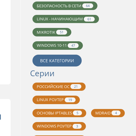
БЕЗОПАСНОСТЬ В СЕТИ
64
LINUX - НАЧИНАЮЩИМ
61
MIKROTIK
51
WINDOWS 10-11
47
ВСЕ КАТЕГОРИИ
Серии
РОССИЙСКИЕ ОС
21
LINUX РОУТЕР
19
я
ОСНОВЫ IPTABLES
MDRAID
5
4
WINDOWS РОУТЕР
3