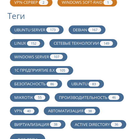
VPN-СЕРВЕР
WINDOWS SOFT-RAID
2
1
Теги
UBUNTU SERVER
DEBIAN
173
167
LINUX
СЕТЕВЫЕ ТЕХНОЛОГИИ
152
149
WINDOWS SERVER
107
1С ПРЕДПРИЯТИЕ 8.Х
105
БЕЗОПАСНОСТЬ
UBUNTU
86
83
MIKROTIK
ПРОИЗВОДИТЕЛЬНОСТЬ
55
46
VPN
АВТОМАТИЗАЦИЯ
40
38
ВИРТУАЛИЗАЦИЯ
ACTIVE DIRECTORY
38
36