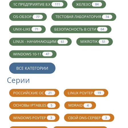
1С ПРЕДПРИЯТИЕ 8.X
ЖЕЛЕЗО
111
84
OS-ОБЗОР
ТЕСТОВАЯ ЛАБОРАТОРИЯ
77
74
UNIX-LIKE
БЕЗОПАСНОСТЬ В СЕТИ
71
64
LINUX - НАЧИНАЮЩИМ
MIKROTIK
61
51
WINDOWS 10-11
47
ВСЕ КАТЕГОРИИ
Серии
РОССИЙСКИЕ ОС
LINUX РОУТЕР
21
19
ОСНОВЫ IPTABLES
MDRAID
5
4
WINDOWS РОУТЕР
СВОЙ DNS-СЕРВЕР
3
3