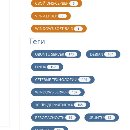
СВОЙ DNS-СЕРВЕР
3
VPN-СЕРВЕР
2
WINDOWS SOFT-RAID
1
Теги
UBUNTU SERVER
DEBIAN
173
167
LINUX
152
СЕТЕВЫЕ ТЕХНОЛОГИИ
149
WINDOWS SERVER
107
1С ПРЕДПРИЯТИЕ 8.Х
105
БЕЗОПАСНОСТЬ
UBUNTU
86
83