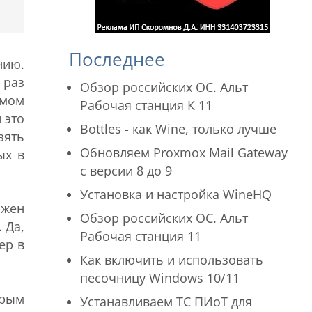
Последнее
нию.
 раз
Обзор российских ОС. Альт
амом
Рабочая станция К 11
и это
Bottles - как Wine, только лучше
зять
Обновляем Proxmox Mail Gateway
ых в
с версии 8 до 9
Установка и настройка WineHQ
лжен
Обзор российских ОС. Альт
 Да,
Рабочая станция 11
ер в
Как включить и использовать
песочницу Windows 10/11
орым
Устанавливаем ТС ПИоТ для