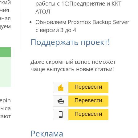
ский
работы с 1С:Предприятие и ККТ
ния.
АТОЛ
нная
Обновляем Proxmox Backup Server
дуем
с версии 3 до 4
Поддержать проект!
Даже скромный взнос поможет
чаще выпускать новые статьи!
epin
была
гают
Реклама