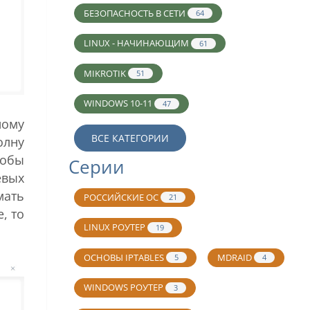
БЕЗОПАСНОСТЬ В СЕТИ
64
LINUX - НАЧИНАЮЩИМ
61
MIKROTIK
51
WINDOWS 10-11
47
ному
ВСЕ КАТЕГОРИИ
олну
тобы
Серии
евых
мать
РОССИЙСКИЕ ОС
21
, то
LINUX РОУТЕР
19
ОСНОВЫ IPTABLES
MDRAID
5
4
WINDOWS РОУТЕР
3