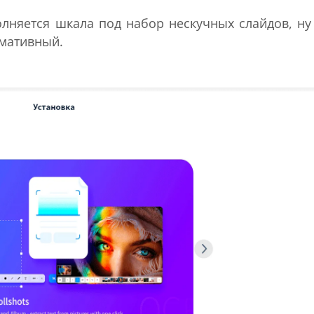
олняется шкала под набор нескучных слайдов, ну
рмативный.