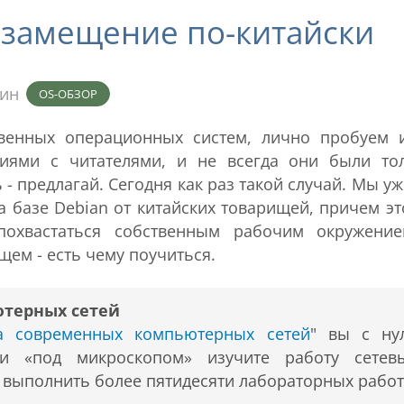
озамещение по-китайски
мин
OS-ОБЗОР
венных операционных систем, лично пробуем 
иями с читателями, и не всегда они были то
 предлагай. Сегодня как раз такой случай. Мы уж
а базе Debian от китайских товарищей, причем эт
похвастаться собственным рабочим окружени
ем - есть чему поучиться.
ютерных сетей
ра современных компьютерных сетей
" вы с ну
 и «под микроскопом» изучите работу сетев
т выполнить более пятидесяти лабораторных работ