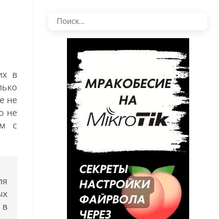
их в
лько
е не
о не
ем с
ля
ых
 в