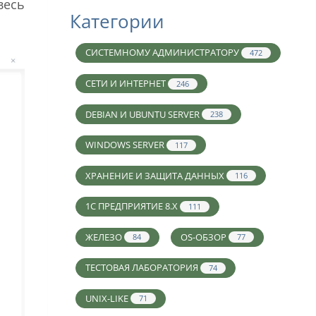
весь
Категории
СИСТЕМНОМУ АДМИНИСТРАТОРУ
472
СЕТИ И ИНТЕРНЕТ
246
DEBIAN И UBUNTU SERVER
238
WINDOWS SERVER
117
ХРАНЕНИЕ И ЗАЩИТА ДАННЫХ
116
1С ПРЕДПРИЯТИЕ 8.X
111
ЖЕЛЕЗО
OS-ОБЗОР
84
77
ТЕСТОВАЯ ЛАБОРАТОРИЯ
74
UNIX-LIKE
71