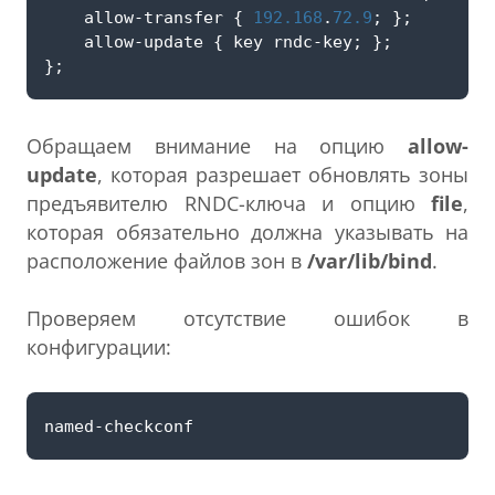
allow
-
transfer
{
192.168
.
72.9
;
};
allow
-
update
{
key
rndc
-
key
;
};
};
Обращаем внимание на опцию
allow-
update
, которая разрешает обновлять зоны
предъявителю RNDC-ключа и опцию
file
,
которая обязательно должна указывать на
расположение файлов зон в
/var/lib/bind
.
Проверяем отсутствие ошибок в
конфигурации: