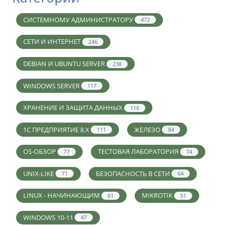
СИСТЕМНОМУ АДМИНИСТРАТОРУ
472
СЕТИ И ИНТЕРНЕТ
246
DEBIAN И UBUNTU SERVER
238
WINDOWS SERVER
117
ХРАНЕНИЕ И ЗАЩИТА ДАННЫХ
116
1С ПРЕДПРИЯТИЕ 8.X
ЖЕЛЕЗО
111
84
OS-ОБЗОР
ТЕСТОВАЯ ЛАБОРАТОРИЯ
77
74
UNIX-LIKE
БЕЗОПАСНОСТЬ В СЕТИ
71
64
LINUX - НАЧИНАЮЩИМ
MIKROTIK
61
51
WINDOWS 10-11
47