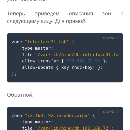
Теперь приведем описания зон к
следующему виду. Для прямой:
GDSCRIPT3
zone
"interface31.lab"
{
type
master
;
file
"/var/lib/bind/db.interface31.lab"
;
allow
-
transfer
{
192.168
.
72.9
;
};
allow
-
update
{
key
rndc
-
key
;
};
};
Обратной:
GDSCRIPT3
zone
"72.168.192.in-addr.arpa"
{
type
master
;
file
"/var/lib/bind/db.192.168.72"
;