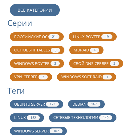
ВСЕ КАТЕГОРИИ
Серии
РОССИЙСКИЕ ОС
LINUX РОУТЕР
21
19
ОСНОВЫ IPTABLES
MDRAID
5
4
WINDOWS РОУТЕР
СВОЙ DNS-СЕРВЕР
3
3
VPN-СЕРВЕР
WINDOWS SOFT-RAID
2
1
Теги
UBUNTU SERVER
DEBIAN
173
167
LINUX
СЕТЕВЫЕ ТЕХНОЛОГИИ
152
149
WINDOWS SERVER
107