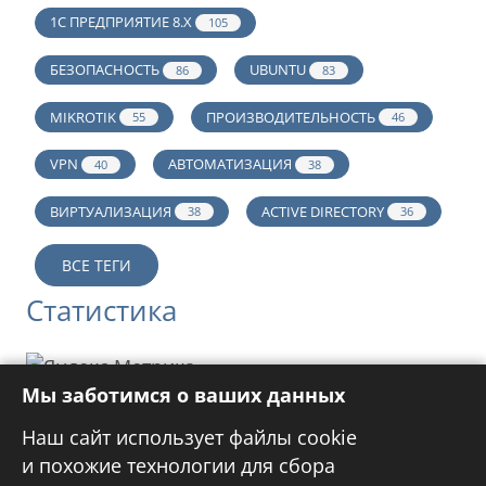
1С ПРЕДПРИЯТИЕ 8.Х
105
БЕЗОПАСНОСТЬ
UBUNTU
86
83
MIKROTIK
ПРОИЗВОДИТЕЛЬНОСТЬ
55
46
VPN
АВТОМАТИЗАЦИЯ
40
38
ВИРТУАЛИЗАЦИЯ
ACTIVE DIRECTORY
38
36
ВСЕ ТЕГИ
Статистика
Мы заботимся о ваших данных
Реклама
Наш сайт использует файлы cookie
и похожие технологии для сбора