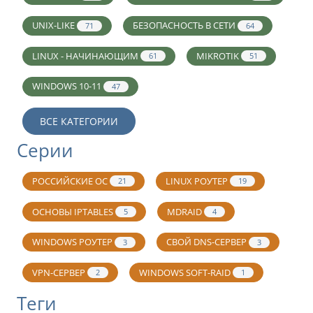
UNIX-LIKE
БЕЗОПАСНОСТЬ В СЕТИ
71
64
LINUX - НАЧИНАЮЩИМ
MIKROTIK
61
51
WINDOWS 10-11
47
ВСЕ КАТЕГОРИИ
Серии
РОССИЙСКИЕ ОС
LINUX РОУТЕР
21
19
ОСНОВЫ IPTABLES
MDRAID
5
4
WINDOWS РОУТЕР
СВОЙ DNS-СЕРВЕР
3
3
VPN-СЕРВЕР
WINDOWS SOFT-RAID
2
1
Теги