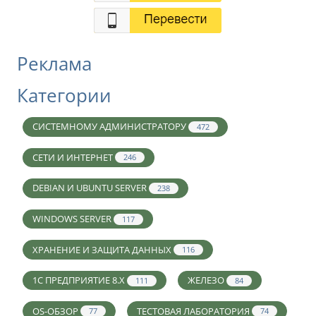
Реклама
Категории
СИСТЕМНОМУ АДМИНИСТРАТОРУ
472
СЕТИ И ИНТЕРНЕТ
246
DEBIAN И UBUNTU SERVER
238
WINDOWS SERVER
117
ХРАНЕНИЕ И ЗАЩИТА ДАННЫХ
116
1С ПРЕДПРИЯТИЕ 8.X
ЖЕЛЕЗО
111
84
OS-ОБЗОР
ТЕСТОВАЯ ЛАБОРАТОРИЯ
77
74