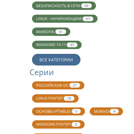
БЕЗОПАСНОСТЬ В СЕТИ
64
LINUX - НАЧИНАЮЩИМ
61
MIKROTIK
51
WINDOWS 10-11
47
ВСЕ КАТЕГОРИИ
Серии
РОССИЙСКИЕ ОС
21
LINUX РОУТЕР
19
ОСНОВЫ IPTABLES
MDRAID
5
4
WINDOWS РОУТЕР
3