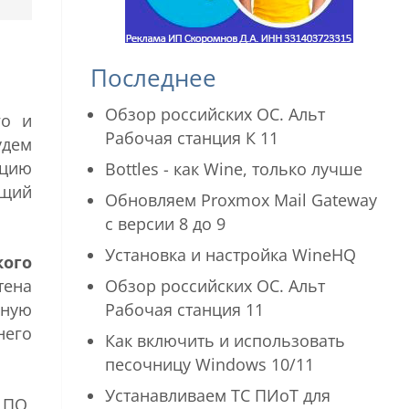
Последнее
Обзор российских ОС. Альт
го и
Рабочая станция К 11
удем
ацию
Bottles - как Wine, только лучше
ющий
Обновляем Proxmox Mail Gateway
с версии 8 до 9
Установка и настройка WineHQ
кого
Обзор российских ОС. Альт
тена
Рабочая станция 11
рную
него
Как включить и использовать
песочницу Windows 10/11
Устанавливаем ТС ПИоТ для
 ПО,