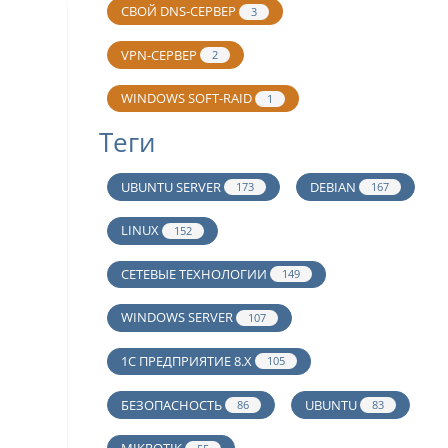
СВОЙ DNS-СЕРВЕР
3
VPN-СЕРВЕР
2
WINDOWS SOFT-RAID
1
Теги
UBUNTU SERVER
DEBIAN
173
167
LINUX
152
СЕТЕВЫЕ ТЕХНОЛОГИИ
149
WINDOWS SERVER
107
1С ПРЕДПРИЯТИЕ 8.Х
105
БЕЗОПАСНОСТЬ
UBUNTU
86
83