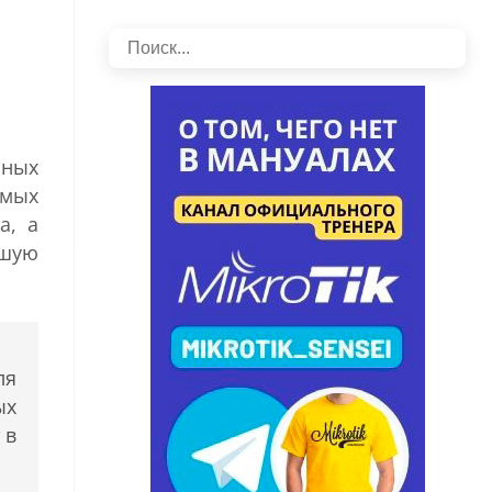
ьных
имых
а, а
ьшую
ля
ых
 в