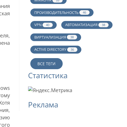
MIKROTIK
55
ания
ПРОИЗВОДИТЕЛЬНОСТЬ
ская
46
VPN
АВТОМАТИЗАЦИЯ
40
38
еля,
ВИРТУАЛИЗАЦИЯ
38
рена
ACTIVE DIRECTORY
36
ВСЕ ТЕГИ
Статистика
dows
тому
Хотя
Реклама
ния,
нзию
гого