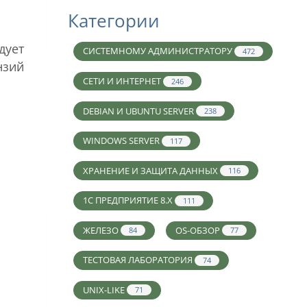
Категории
дует
СИСТЕМНОМУ АДМИНИСТРАТОРУ
472
нзий
СЕТИ И ИНТЕРНЕТ
246
DEBIAN И UBUNTU SERVER
238
WINDOWS SERVER
117
ХРАНЕНИЕ И ЗАЩИТА ДАННЫХ
116
1С ПРЕДПРИЯТИЕ 8.X
111
ЖЕЛЕЗО
OS-ОБЗОР
84
77
ТЕСТОВАЯ ЛАБОРАТОРИЯ
74
UNIX-LIKE
71