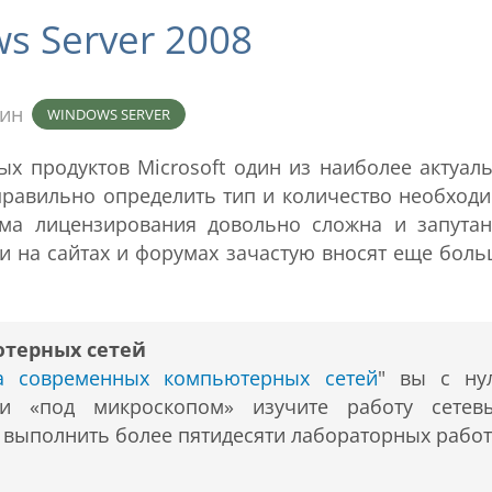
 Server 2008
мин
WINDOWS SERVER
х продуктов Microsoft один из наиболее актуал
правильно определить тип и количество необход
ема лицензирования довольно сложна и запутан
ки на сайтах и форумах зачастую вносят еще бол
ютерных сетей
ра современных компьютерных сетей
" вы с ну
 и «под микроскопом» изучите работу сетев
т выполнить более пятидесяти лабораторных работ