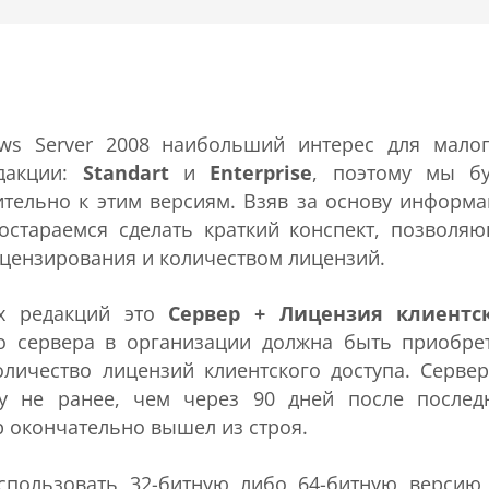
ws Server 2008 наибольший интерес для мало
едакции:
Standart
и
Enterprise
, поэтому мы б
тельно к этим версиям. Взяв за основу информ
остараемся сделать краткий конспект, позволя
цензирования и количеством лицензий.
ых редакций это
Сервер + Лицензия клиентс
го сервера в организации должна быть приобре
личество лицензий клиентского доступа. Серве
у не ранее, чем через 90 дней после послед
р окончательно вышел из строя.
спользовать 32-битную либо 64-битную версию