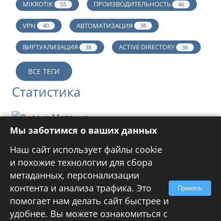
MIKROTIK
ПРОИЗВОДИТЕЛЬНОСТЬ
55
46
VPN
АВТОМАТИЗАЦИЯ
40
38
ВИРТУАЛИЗАЦИЯ
ACTIVE DIRECTORY
38
36
ВСЕ ТЕГИ
Статистика
Мы заботимся о ваших данных
Реклама
Наш сайт использует файлы cookie
и похожие технологии для сбора
метаданных, персонализации
контента и анализа трафика. Это
Принять
помогает нам делать сайт быстрее и
© 2009-
2026
ЗАПИСКИ IT СПЕЦИАЛИСТА. Все
удобнее. Вы можете ознакомиться с
права защищены.
Правила перепечатки