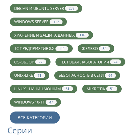
DEBIAN И UBUNTU SERVER
238
WINDOWS SERVER
117
ХРАНЕНИЕ И ЗАЩИТА ДАННЫХ
116
1С ПРЕДПРИЯТИЕ 8.X
ЖЕЛЕЗО
111
84
OS-ОБЗОР
ТЕСТОВАЯ ЛАБОРАТОРИЯ
77
74
UNIX-LIKE
БЕЗОПАСНОСТЬ В СЕТИ
71
64
LINUX - НАЧИНАЮЩИМ
MIKROTIK
61
51
WINDOWS 10-11
47
ВСЕ КАТЕГОРИИ
Серии