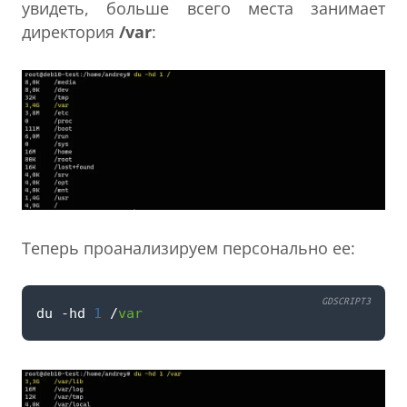
увидеть, больше всего места занимает
директория
/var
:
Теперь проанализируем персонально ее:
GDSCRIPT3
du
-
hd
1
/
var