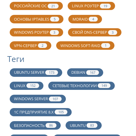
РОССИЙСКИЕ ОС
LINUX РОУТЕР
21
19
ОСНОВЫ IPTABLES
MDRAID
5
4
WINDOWS РОУТЕР
СВОЙ DNS-СЕРВЕР
3
3
VPN-СЕРВЕР
WINDOWS SOFT-RAID
2
1
Теги
UBUNTU SERVER
DEBIAN
173
167
LINUX
СЕТЕВЫЕ ТЕХНОЛОГИИ
152
149
WINDOWS SERVER
107
1С ПРЕДПРИЯТИЕ 8.Х
105
БЕЗОПАСНОСТЬ
UBUNTU
86
83