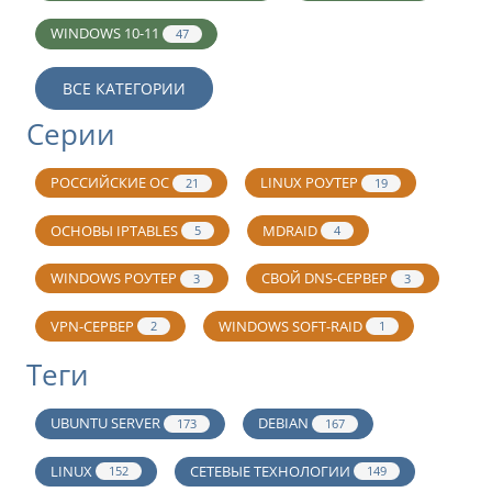
WINDOWS 10-11
47
ВСЕ КАТЕГОРИИ
Серии
РОССИЙСКИЕ ОС
LINUX РОУТЕР
21
19
ОСНОВЫ IPTABLES
MDRAID
5
4
WINDOWS РОУТЕР
СВОЙ DNS-СЕРВЕР
3
3
VPN-СЕРВЕР
WINDOWS SOFT-RAID
2
1
Теги
UBUNTU SERVER
DEBIAN
173
167
LINUX
СЕТЕВЫЕ ТЕХНОЛОГИИ
152
149