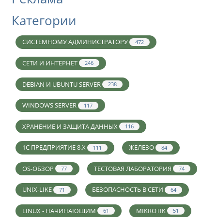
Категории
СИСТЕМНОМУ АДМИНИСТРАТОРУ
472
СЕТИ И ИНТЕРНЕТ
246
DEBIAN И UBUNTU SERVER
238
WINDOWS SERVER
117
ХРАНЕНИЕ И ЗАЩИТА ДАННЫХ
116
1С ПРЕДПРИЯТИЕ 8.X
ЖЕЛЕЗО
111
84
OS-ОБЗОР
ТЕСТОВАЯ ЛАБОРАТОРИЯ
77
74
UNIX-LIKE
БЕЗОПАСНОСТЬ В СЕТИ
71
64
LINUX - НАЧИНАЮЩИМ
MIKROTIK
61
51