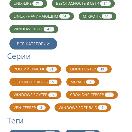
UNIX-LIKE
БЕЗОПАСНОСТЬ В СЕТИ
71
64
LINUX - НАЧИНАЮЩИМ
MIKROTIK
61
51
WINDOWS 10-11
47
ВСЕ КАТЕГОРИИ
Серии
РОССИЙСКИЕ ОС
LINUX РОУТЕР
21
19
ОСНОВЫ IPTABLES
MDRAID
5
4
WINDOWS РОУТЕР
СВОЙ DNS-СЕРВЕР
3
3
VPN-СЕРВЕР
WINDOWS SOFT-RAID
2
1
Теги