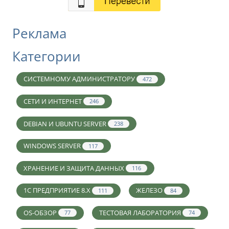
Реклама
Категории
СИСТЕМНОМУ АДМИНИСТРАТОРУ
472
СЕТИ И ИНТЕРНЕТ
246
DEBIAN И UBUNTU SERVER
238
WINDOWS SERVER
117
ХРАНЕНИЕ И ЗАЩИТА ДАННЫХ
116
1С ПРЕДПРИЯТИЕ 8.X
ЖЕЛЕЗО
111
84
OS-ОБЗОР
ТЕСТОВАЯ ЛАБОРАТОРИЯ
77
74