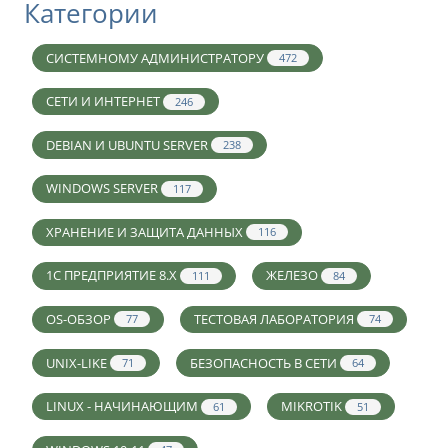
Категории
СИСТЕМНОМУ АДМИНИСТРАТОРУ
472
СЕТИ И ИНТЕРНЕТ
246
DEBIAN И UBUNTU SERVER
238
WINDOWS SERVER
117
ХРАНЕНИЕ И ЗАЩИТА ДАННЫХ
116
1С ПРЕДПРИЯТИЕ 8.X
ЖЕЛЕЗО
111
84
OS-ОБЗОР
ТЕСТОВАЯ ЛАБОРАТОРИЯ
77
74
UNIX-LIKE
БЕЗОПАСНОСТЬ В СЕТИ
71
64
LINUX - НАЧИНАЮЩИМ
MIKROTIK
61
51