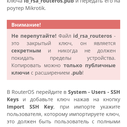
ключа
id_rsa_routeros.pub
и передать его на
роутер Mikrotik.
Внимание!
Не перепутайте!
Файл
id_rsa_routeros
-
это закрытый ключ, он является
секретным
и никогда не должен
покидать пределы устройства.
Копировать можно
только публичные
ключи
с расширением
.pub
!
В RouterOS перейдите в
System - Users - SSH
Keys
и добавьте ключ нажав на кнопку
Import SSH Key
, при импорте укажите
пользователя, которому импортируете ключ,
это должен быть пользователь с полными