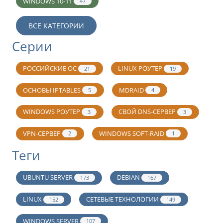
WINDOWS 10-11
47
ВСЕ КАТЕГОРИИ
Серии
РОССИЙСКИЕ ОС
LINUX РОУТЕР
21
19
ОСНОВЫ IPTABLES
MDRAID
5
4
WINDOWS РОУТЕР
СВОЙ DNS-СЕРВЕР
3
3
VPN-СЕРВЕР
WINDOWS SOFT-RAID
2
1
Теги
UBUNTU SERVER
DEBIAN
173
167
LINUX
СЕТЕВЫЕ ТЕХНОЛОГИИ
152
149
WINDOWS SERVER
107