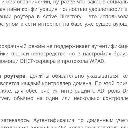
м и без ограничений, ну разве что закрыв социал
нная нами конфигурация полностью удовлетворит 
ции роутера в Active Directory - это использов
оступом к сети интернет на базе уже существующ
прозрачный режим не поддерживает аутентификац
ойки прокси непосредственно в настройках брауз
 помощи DHCP-сервера и протокола WPAD.
а роутере
, должны обязательно указываться то
ляется каждый контроллер домена. По этой при
акже, для обеспечения интеграции с AD, роль D
rver, обычно на один или несколько контролл
 затевалось. Аутентификация по доменным уче
входа (
SSO, Single Sign-On
), когда пользователь вв