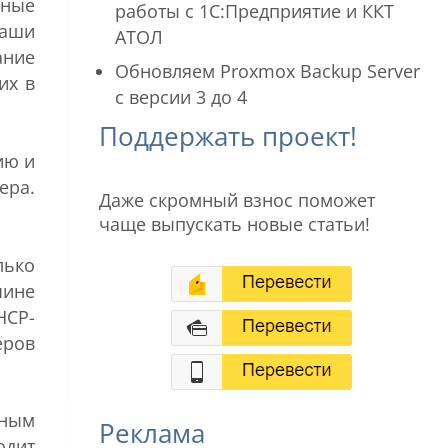
ьные
работы с 1С:Предприятие и ККТ
ваши
АТОЛ
ание
Обновляем Proxmox Backup Server
их в
с версии 3 до 4
Поддержать проект!
ию и
ера.
Даже скромный взнос поможет
чаще выпускать новые статьи!
лько
чине
HCP-
еров
тным
Реклама
одит