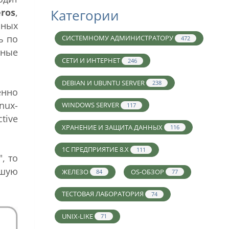
ros
,
Категории
иных
ь по
СИСТЕМНОМУ АДМИНИСТРАТОРУ
472
нные
СЕТИ И ИНТЕРНЕТ
246
DEBIAN И UBUNTU SERVER
238
енно
nux-
WINDOWS SERVER
117
tive
ХРАНЕНИЕ И ЗАЩИТА ДАННЫХ
116
1С ПРЕДПРИЯТИЕ 8.X
111
, то
ьшую
ЖЕЛЕЗО
OS-ОБЗОР
84
77
ТЕСТОВАЯ ЛАБОРАТОРИЯ
74
UNIX-LIKE
71