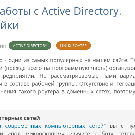
боты с Active Directory.
ойки
мин
ACTIVE DIRECTORY
LINUX РОУТЕР
d - одни из самых популярных на нашем сайте. Т
 (прежде всего на программную часть) организо
 предприятии. Но рассматриваемые нами вари
 в составе рабочей группы. Отсутствие интеграц
менения такого роутера в доменных сетях, поэтом
ютерных сетей
ра современных компьютерных сетей
" вы с ну
 и «под микроскопом» изучите работу сетев