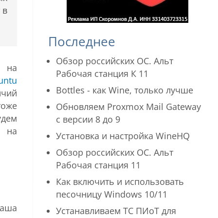
 в
Последнее
Обзор российских ОС. Альт
я на
Рабочая станция К 11
untu
Bottles - как Wine, только лучше
ичий
тоже
Обновляем Proxmox Mail Gateway
удем
с версии 8 до 9
я на
Установка и настройка WineHQ
Обзор российских ОС. Альт
Рабочая станция 11
Как включить и использовать
песочницу Windows 10/11
ваша
Устанавливаем ТС ПИоТ для