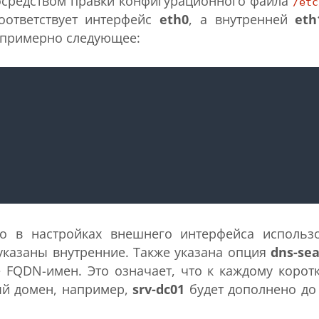
осредством правки конфигурационного файла
/etc
оответствует интерфейс
eth0
, а внутренней
eth
я примерно следующее:
то в настройках внешнего интерфейса использ
указаны внутренние. Также указана опция
dns-se
 FQDN-имен. Это означает, что к каждому корот
ый домен, например,
srv-dc01
будет дополнено д