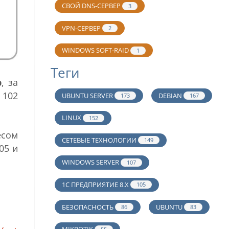
СВОЙ DNS-СЕРВЕР
3
VPN-СЕРВЕР
2
WINDOWS SOFT-RAID
1
Теги
b
, за
 102
UBUNTU SERVER
DEBIAN
173
167
LINUX
152
сом
СЕТЕВЫЕ ТЕХНОЛОГИИ
149
05 и
WINDOWS SERVER
107
1С ПРЕДПРИЯТИЕ 8.Х
105
БЕЗОПАСНОСТЬ
UBUNTU
86
83