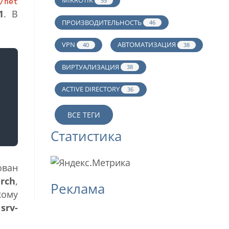
MIKROTIK
55
/net
1
. В
ПРОИЗВОДИТЕЛЬНОСТЬ
46
VPN
АВТОМАТИЗАЦИЯ
40
38
ВИРТУАЛИЗАЦИЯ
38
ACTIVE DIRECTORY
36
ВСЕ ТЕГИ
Статистика
ован
arch
,
Реклама
кому
о
srv-