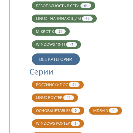
БЕЗОПАСНОСТЬ В СЕТИ
64
LINUX - НАЧИНАЮЩИМ
61
MIKROTIK
51
WINDOWS 10-11
47
ВСЕ КАТЕГОРИИ
Серии
РОССИЙСКИЕ ОС
21
LINUX РОУТЕР
19
ОСНОВЫ IPTABLES
MDRAID
5
4
WINDOWS РОУТЕР
3