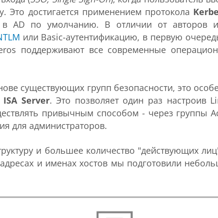
му. Это достигается применением протокола
Kerbe
и в AD по умолчанию. В отличии от авторов 
NTLM
или Basic-аутентификацию, в первую очеред
beros поддерживают все современные операцио
нове существующих групп безопасности, это особ
и
ISA Server
. Это позволяет один раз настроив Li
ествлять привычным способом - через группы Ac
ния для администраторов.
структуру и большее количество "действующих лиц"
 адресах и именах хостов мы подготовили небол