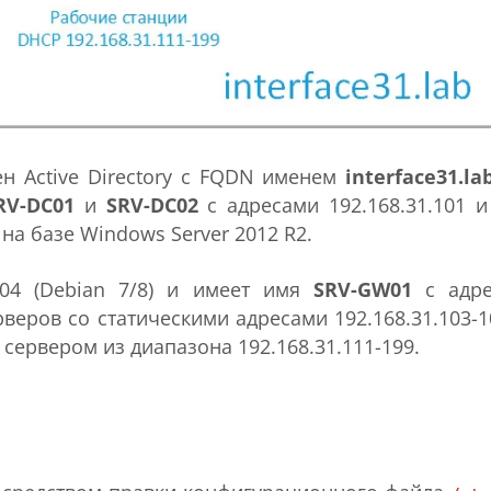
н Active Directory с FQDN именем
interface31.la
RV-DC01
и
SRV-DC02
с адресами 192.168.31.101 и
на базе Windows Server 2012 R2.
.04 (Debian 7/8) и имеет имя
SRV-GW01
с адре
ерверов со статическими адресами 192.168.31.103-1
сервером из диапазона 192.168.31.111-199.