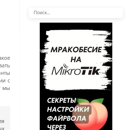
акое
вать
анты
ии с
у мы
ля
ых