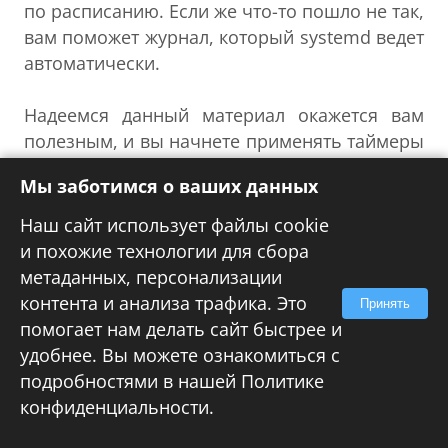
по расписанию. Если же что-то пошло не так,
вам поможет журнал, который systemd ведет
автоматически.
Надеемся данный материал окажется вам
полезным, и вы начнете применять таймеры
systemd в своей практике вместо заданий
Мы заботимся о ваших данных
cron.
Наш сайт использует файлы cookie
и похожие технологии для сбора
Онлайн-курс по устройству
метаданных, персонализации
компьютерных сетей
контента и анализа трафика. Это
На углубленном курсе
Принять
помогает нам делать сайт быстрее и
"
Архитектура современных
удобнее. Вы можете ознакомиться с
компьютерных сетей
" вы с нуля
подробностями в нашей
Политике
научитесь работать с Wireshark и «под
конфиденциальности
.
микроскопом» изучите работу сетевых
протоколов. На протяжении курса надо