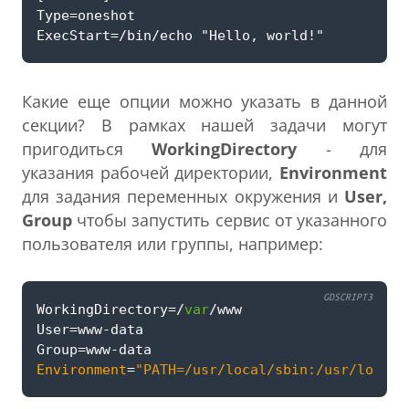
Какие еще опции можно указать в данной
секции? В рамках нашей задачи могут
пригодиться
WorkingDirectory
- для
указания рабочей директории,
Environment
для задания переменных окружения и
User,
Group
чтобы запустить сервис от указанного
пользователя или группы, например:
GDSCRIPT3
WorkingDirectory
=/
var
/
www
User
=
www
-
data
Group
=
www
-
data
Environment
=
"PATH=/usr/local/sbin:/usr/local/