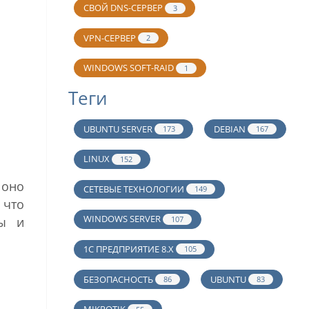
СВОЙ DNS-СЕРВЕР
3
VPN-СЕРВЕР
2
WINDOWS SOFT-RAID
1
Теги
UBUNTU SERVER
DEBIAN
173
167
LINUX
152
 оно
СЕТЕВЫЕ ТЕХНОЛОГИИ
149
 что
WINDOWS SERVER
ры и
107
1С ПРЕДПРИЯТИЕ 8.Х
105
БЕЗОПАСНОСТЬ
UBUNTU
86
83