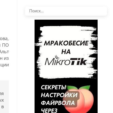
ова,
и ПО
Альт
н из
ации
ля
ых
 в