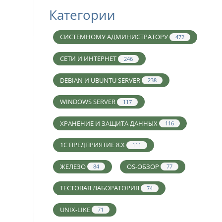
Категории
СИСТЕМНОМУ АДМИНИСТРАТОРУ
472
СЕТИ И ИНТЕРНЕТ
246
DEBIAN И UBUNTU SERVER
238
WINDOWS SERVER
117
ХРАНЕНИЕ И ЗАЩИТА ДАННЫХ
116
1С ПРЕДПРИЯТИЕ 8.X
111
ЖЕЛЕЗО
OS-ОБЗОР
84
77
ТЕСТОВАЯ ЛАБОРАТОРИЯ
74
UNIX-LIKE
71