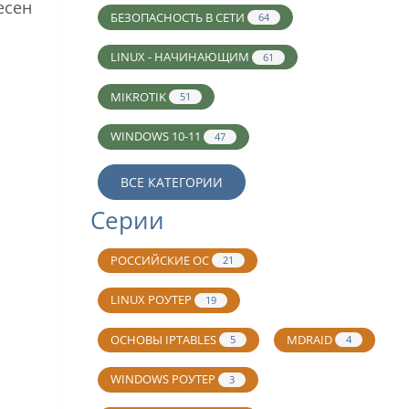
есен
БЕЗОПАСНОСТЬ В СЕТИ
64
LINUX - НАЧИНАЮЩИМ
61
MIKROTIK
51
WINDOWS 10-11
47
ВСЕ КАТЕГОРИИ
Серии
РОССИЙСКИЕ ОС
21
LINUX РОУТЕР
19
ОСНОВЫ IPTABLES
MDRAID
5
4
WINDOWS РОУТЕР
3