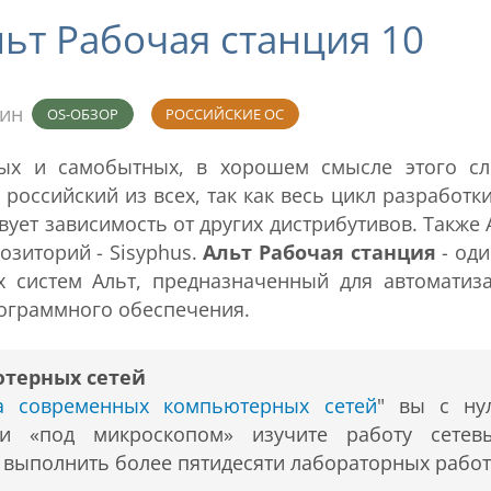
ьт Рабочая станция 10
мин
OS-ОБЗОР
РОССИЙСКИЕ ОС
ых и самобытных, в хорошем смысле этого сл
российский из всех, так как весь цикл разработк
вует зависимость от других дистрибутивов. Также 
озиторий - Sisyphus.
Альт Рабочая станция
- оди
 систем Альт, предназначенный для автоматиз
рограммного обеспечения.
ютерных сетей
ра современных компьютерных сетей
" вы с ну
 и «под микроскопом» изучите работу сетев
т выполнить более пятидесяти лабораторных работ