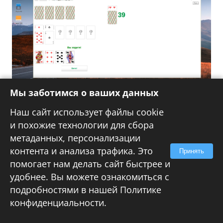
Мы заботимся о ваших данных
Теперь к сетевым и мультимедийным
Наш сайт использует файлы cookie
возможностям. Сети Windows Альт Рабочая
и похожие технологии для сбора
станция 11 видит без проблем, и сама в них
метаданных, персонализации
отображается. Нет сложностей с флешками
контента и анализа трафика. Это
Принять
большого размера, в том числе и с exFAT,
помогает нам делать сайт быстрее и
все нормально читается и отображается.
удобнее. Вы можете ознакомиться с
подробностями в нашей
Политике
конфиденциальности
.