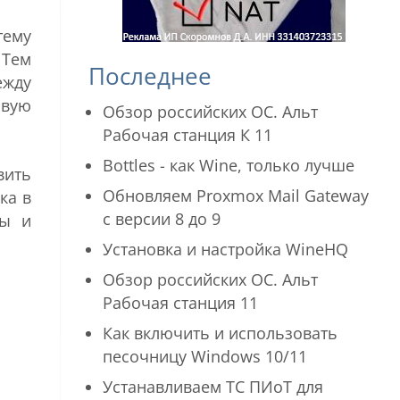
тему
 Тем
Последнее
ежду
овую
Обзор российских ОС. Альт
Рабочая станция К 11
Bottles - как Wine, только лучше
вить
Обновляем Proxmox Mail Gateway
ка в
с версии 8 до 9
мы и
Установка и настройка WineHQ
Обзор российских ОС. Альт
Рабочая станция 11
Как включить и использовать
песочницу Windows 10/11
Устанавливаем ТС ПИоТ для