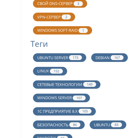
СВОЙ DNS-СЕРВЕР
3
VPN-СЕРВЕР
2
WINDOWS SOFT-RAID
1
Теги
UBUNTU SERVER
DEBIAN
173
167
LINUX
152
СЕТЕВЫЕ ТЕХНОЛОГИИ
149
WINDOWS SERVER
107
1С ПРЕДПРИЯТИЕ 8.Х
105
БЕЗОПАСНОСТЬ
UBUNTU
86
83