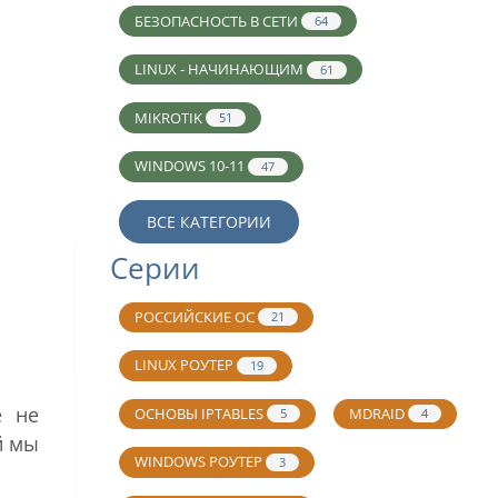
БЕЗОПАСНОСТЬ В СЕТИ
64
LINUX - НАЧИНАЮЩИМ
61
MIKROTIK
51
WINDOWS 10-11
47
ВСЕ КАТЕГОРИИ
Серии
РОССИЙСКИЕ ОС
21
LINUX РОУТЕР
19
е не
ОСНОВЫ IPTABLES
MDRAID
5
4
й мы
WINDOWS РОУТЕР
3