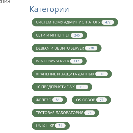
ения
Категории
СИСТЕМНОМУ АДМИНИСТРАТОРУ
472
СЕТИ И ИНТЕРНЕТ
246
DEBIAN И UBUNTU SERVER
238
WINDOWS SERVER
117
ХРАНЕНИЕ И ЗАЩИТА ДАННЫХ
116
1С ПРЕДПРИЯТИЕ 8.X
111
ЖЕЛЕЗО
OS-ОБЗОР
84
77
ТЕСТОВАЯ ЛАБОРАТОРИЯ
74
UNIX-LIKE
71