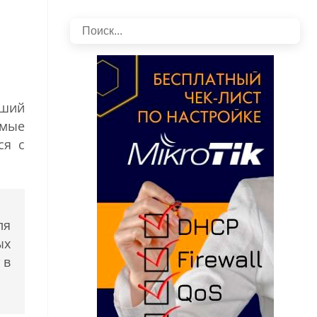
вший
амые
ся с
ля
ых
 в