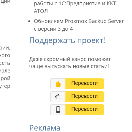
ации
работы с 1С:Предприятие и ККТ
АТОЛ
Обновляем Proxmox Backup Server
с версии 3 до 4
Поддержать проект!
рии,
ного
Даже скромный взнос поможет
сеть
чаще выпускать новые статьи!
иале
орой
утер
Реклама