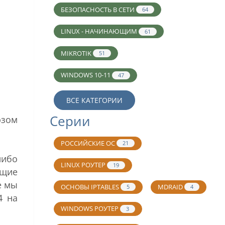
БЕЗОПАСНОСТЬ В СЕТИ
64
LINUX - НАЧИНАЮЩИМ
61
MIKROTIK
51
WINDOWS 10-11
47
ВСЕ КАТЕГОРИИ
Серии
юзом
РОССИЙСКИЕ ОС
21
либо
LINUX РОУТЕР
19
ащие
е мы
ОСНОВЫ IPTABLES
MDRAID
5
4
4 на
WINDOWS РОУТЕР
3