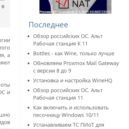
 в
Последнее
Обзор российских ОС. Альт
огии
Рабочая станция К 11
того
Bottles - как Wine, только лучше
я, а
ляют
Обновляем Proxmox Mail Gateway
с версии 8 до 9
Установка и настройка WineHQ
боты
Обзор российских ОС. Альт
ОС и
Рабочая станция 11
Как включить и использовать
ешно
песочницу Windows 10/11
идов
Устанавливаем ТС ПИоТ для