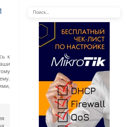
и
сь к
наши
тому
ему.
ями,
ля
ых