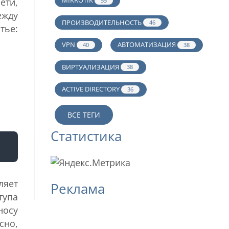
MIKROTIK
ети,
55
ежду
ПРОИЗВОДИТЕЛЬНОСТЬ
46
тье:
VPN
АВТОМАТИЗАЦИЯ
40
38
ВИРТУАЛИЗАЦИЯ
38
ACTIVE DIRECTORY
36
ВСЕ ТЕГИ
Статистика
ляет
Реклама
тупа
носу
сно,