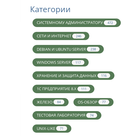
Категории
СИСТЕМНОМУ АДМИНИСТРАТОРУ
472
СЕТИ И ИНТЕРНЕТ
246
DEBIAN И UBUNTU SERVER
238
WINDOWS SERVER
117
ХРАНЕНИЕ И ЗАЩИТА ДАННЫХ
116
1С ПРЕДПРИЯТИЕ 8.X
111
ЖЕЛЕЗО
OS-ОБЗОР
84
77
ТЕСТОВАЯ ЛАБОРАТОРИЯ
74
UNIX-LIKE
71