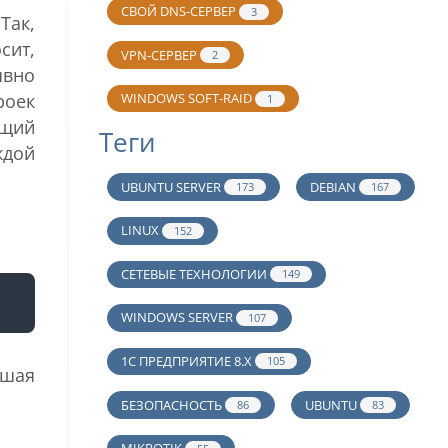
СВОЙ DNS-СЕРВЕР
3
Так,
сит,
VPN-СЕРВЕР
2
явно
WINDOWS SOFT-RAID
роек
1
ющий
Теги
ждой
UBUNTU SERVER
DEBIAN
173
167
LINUX
152
СЕТЕВЫЕ ТЕХНОЛОГИИ
149
WINDOWS SERVER
107
1С ПРЕДПРИЯТИЕ 8.Х
105
йшая
БЕЗОПАСНОСТЬ
UBUNTU
86
83