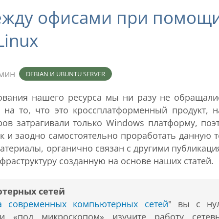
ежду офисами при помощ
Linux
 мин
DEBIAN И UBUNTU SERVER
вования нашего ресурса мы ни разу не обращали
 на то, что это кроссплатформенный продукт, 
ров затрагивали только Windows платформу, поэ
к и заодно самостоятельно проработать данную т
материалы, органично связан с другими публикаци
нфраструктуру созданную на основе наших статей.
ютерных сетей
ра современных компьютерных сетей
" вы с ну
 и «под микроскопом» изучите работу сетев