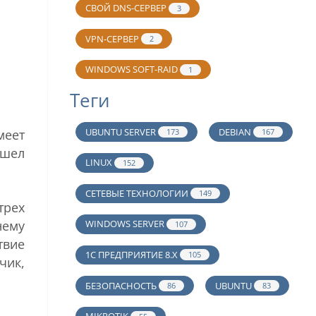
СВОЙ DNS-СЕРВЕР
3
VPN-СЕРВЕР
2
WINDOWS SOFT-RAID
1
Теги
UBUNTU SERVER
DEBIAN
меет
173
167
ошел
LINUX
152
СЕТЕВЫЕ ТЕХНОЛОГИИ
149
трех
нему
WINDOWS SERVER
107
твие
1С ПРЕДПРИЯТИЕ 8.Х
105
чик,
БЕЗОПАСНОСТЬ
UBUNTU
86
83