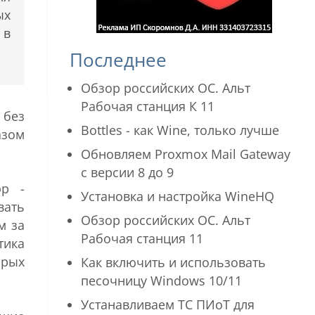
ых
 в
Последнее
Обзор российских ОС. Альт
Рабочая станция К 11
 без
Bottles - как Wine, только лучше
азом
Обновляем Proxmox Mail Gateway
с версии 8 до 9
эр -
Установка и настройка WineHQ
вать
Обзор российских ОС. Альт
м за
Рабочая станция 11
тика
орых
Как включить и использовать
песочницу Windows 10/11
Устанавливаем ТС ПИоТ для