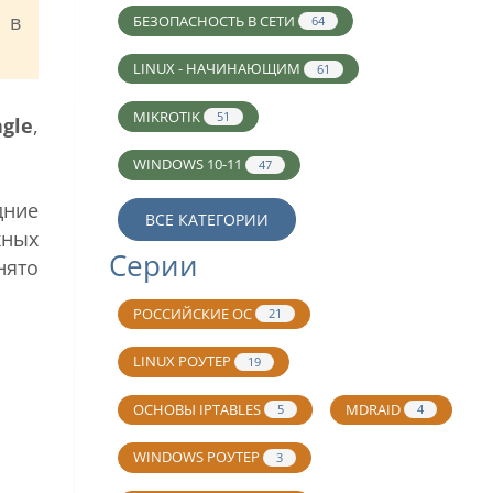
 в
БЕЗОПАСНОСТЬ В СЕТИ
64
LINUX - НАЧИНАЮЩИМ
61
MIKROTIK
51
gle
,
WINDOWS 10-11
47
дние
ВСЕ КАТЕГОРИИ
жных
Серии
нято
РОССИЙСКИЕ ОС
21
LINUX РОУТЕР
19
ОСНОВЫ IPTABLES
MDRAID
5
4
WINDOWS РОУТЕР
3