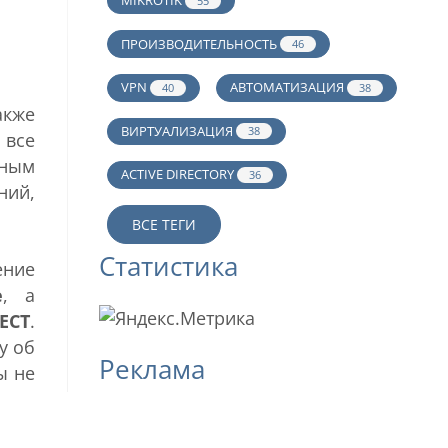
MIKROTIK
55
ПРОИЗВОДИТЕЛЬНОСТЬ
46
VPN
АВТОМАТИЗАЦИЯ
40
38
акже
ВИРТУАЛИЗАЦИЯ
38
 все
ным
ACTIVE DIRECTORY
36
ний,
ВСЕ ТЕГИ
Статистика
ение
e
, а
JECT
.
у об
Реклама
ы не