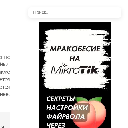
о не
ойки.
акже
ется
ется
нее,
ля