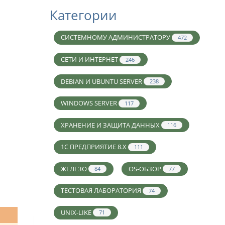
Категории
СИСТЕМНОМУ АДМИНИСТРАТОРУ
472
СЕТИ И ИНТЕРНЕТ
246
DEBIAN И UBUNTU SERVER
238
WINDOWS SERVER
117
ХРАНЕНИЕ И ЗАЩИТА ДАННЫХ
116
1С ПРЕДПРИЯТИЕ 8.X
111
ЖЕЛЕЗО
OS-ОБЗОР
84
77
ТЕСТОВАЯ ЛАБОРАТОРИЯ
74
UNIX-LIKE
71