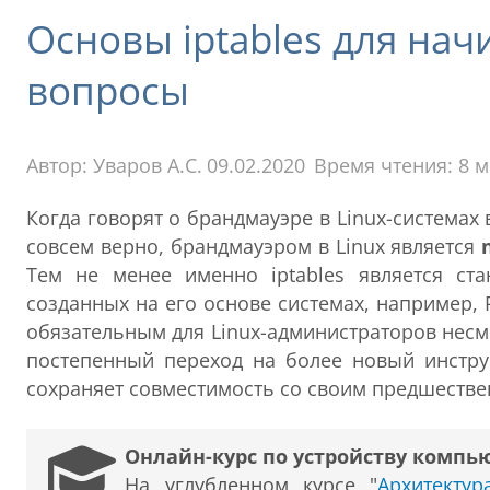
Основы iptables для на
вопросы
Автор:
Уваров А.С.
09.02.2020
Время чтения: 8 
Когда говорят о брандмауэре в Linux-система
совсем верно, брандмауэром в Linux является
Тем не менее именно iptables является ста
созданных на его основе системах, например, R
обязательным для Linux-администраторов несмо
постепенный переход на более новый инстр
сохраняет совместимость со своим предшестве
Онлайн-курс по устройству компь
На углубленном курсе "
Архитекту