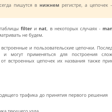
всегда пишутся в
нижнем
регистре, а цепочек -
ь таблицы
filter
и
nat
, в некоторых случаях -
man
атривать не будем.
т встроенные и пользовательские цепочки. После
ми и могут применяться для построения сло
 от встроенных цепочек их названия также при
ходящего трафика до принятия первого решения
ика текущего узла