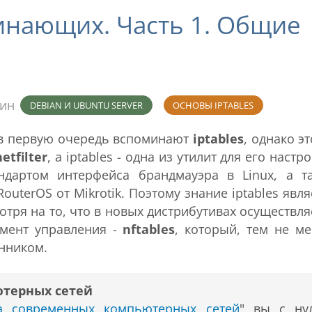
чинающих. Часть 1. Общие
мин
DEBIAN И UBUNTU SERVER
ОСНОВЫ IPTABLES
х в первую очередь вспоминают
iptables
, однако эт
netfilter
, а iptables - одна из утилит для его настр
ндартом интерфейса брандмауэра в Linux, а т
outerOS от Mikrotik. Поэтому знание iptables явля
тря на то, что в новых дистрибутивах осуществля
умент управления -
nftables
, который, тем не ме
нником.
ютерных сетей
ра современных компьютерных сетей
" вы с ну