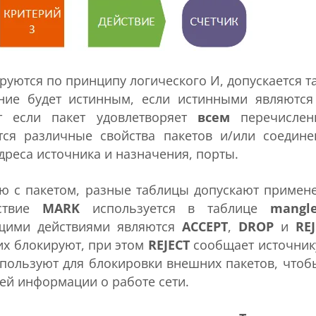
руются по принципу логического И, допускается т
ние будет истинным, если истинными являются
т если пакет удовлетворяет
всем
перечислен
тся различные свойства пакетов и/или соедине
дреса источника и назначения, порты.
ю с пакетом, разные таблицы допускают примен
йствие
MARK
используется в таблице
mangl
щими действиями являются
ACCEPT
,
DROP
и
RE
них блокируют, при этом
REJECT
сообщает источник
спользуют для блокировки внешних пакетов, чтоб
й информации о работе сети.