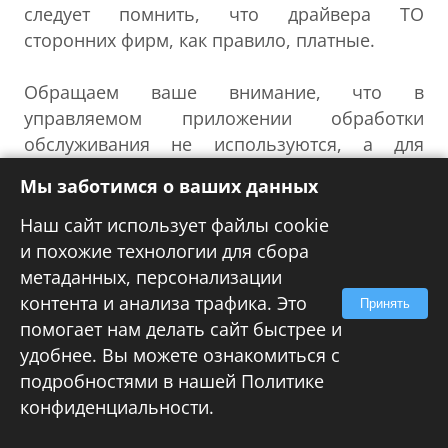
следует помнить, что драйвера ТО
сторонних фирм, как правило, платные.
Обращаем ваше внимание, что в
управляемом приложении обработки
обслуживания не используются, а для
работы с подключаемым оборудованием
Мы заботимся о ваших данных
используется одноименная подсистема. В
тоже время схема взаимодействия с
Наш сайт использует файлы cookie
оборудованием кардинально не изменилась,
и похожие технологии для сбора
просто код со стороны 1С был
метаданных, персонализации
унифицирован в рамках БПО и включен в
контента и анализа трафика. Это
Принять
состав конфигурации.
помогает нам делать сайт быстрее и
удобнее. Вы можете ознакомиться с
подробностями в нашей
Политике
конфиденциальности
.