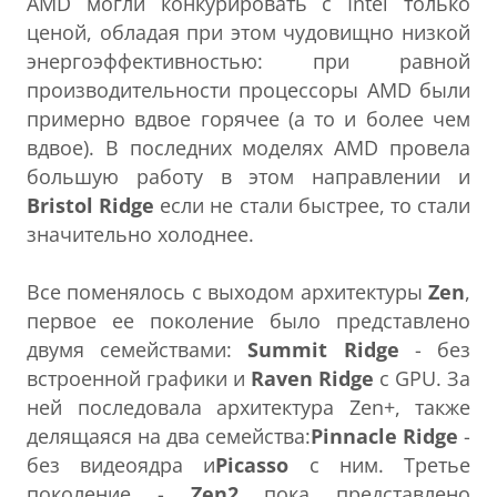
AMD могли конкурировать с Intel только
ценой, обладая при этом чудовищно низкой
энергоэффективностью: при равной
производительности процессоры AMD были
примерно вдвое горячее (а то и более чем
вдвое). В последних моделях AMD провела
большую работу в этом направлении и
Bristol Ridge
если не стали быстрее, то стали
значительно холоднее.
Все поменялось с выходом архитектуры
Zen
,
первое ее поколение было представлено
двумя семействами:
Summit Ridge
- без
встроенной графики и
Raven Ridge
с GPU. За
ней последовала архитектура Zen+, также
делящаяся на два семейства:
Pinnacle Ridge
-
без видеоядра и
Picasso
с ним. Третье
поколение -
Zen2
пока представлено