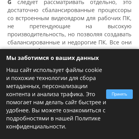
G
следует рассматривать отдельно, это
достаточно сбалансированные процессоры
со встроенным видеоядром для рабочих ПК,
не претендующие на высокую
производительность, но позволяя создавать
сбалансированные и недорогие ПК. Все они
имеют по
4 ядра
и встроенное видео ядро
Мы заботимся о ваших данных
RADEON RX Vega 8
у
Ryzen 3
, и
RADEON RX
Vega 11
у
Ryzen 5
. Если рассматривать их
Наш сайт использует файлы cookie
отдельно от других представителей
и похожие технологии для сбора
семейства Ryzen, то вырисовывается
метаданных, персонализации
достаточно четкая картинка и данные
контента и анализа трафика. Это
Принять
процессоры прекрасно находят свое место.
помогает нам делать сайт быстрее и
удобнее. Вы можете ознакомиться с
А вот четырехядерному
Ryzen 5 1400
подробностями в нашей
Политике
повезло не так сильно, на фоне
конфиденциальности
.
шестиядерников
Ryzen 5 1600, 2600
и
2600Х
его покупка лишена смысла,
Ryzen3 1200