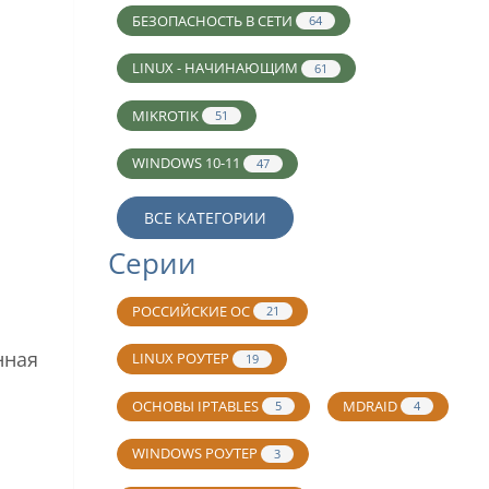
БЕЗОПАСНОСТЬ В СЕТИ
64
LINUX - НАЧИНАЮЩИМ
61
MIKROTIK
51
WINDOWS 10-11
47
ВСЕ КАТЕГОРИИ
Серии
РОССИЙСКИЕ ОС
21
нная
LINUX РОУТЕР
19
ОСНОВЫ IPTABLES
MDRAID
5
4
WINDOWS РОУТЕР
3