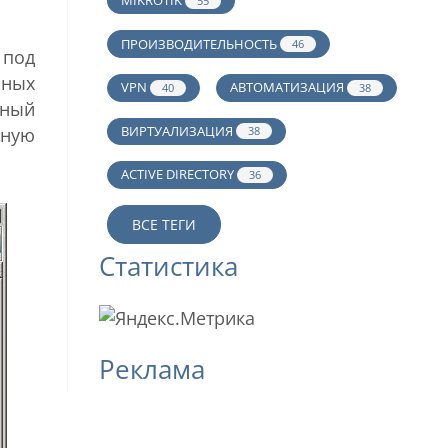
MIKROTIK
55
ПРОИЗВОДИТЕЛЬНОСТЬ
46
 под
зных
VPN
АВТОМАТИЗАЦИЯ
40
38
лный
ВИРТУАЛИЗАЦИЯ
38
мную
ACTIVE DIRECTORY
36
ВСЕ ТЕГИ
Статистика
Реклама