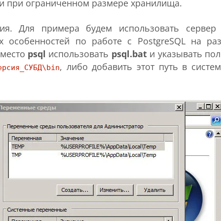
ли при ограниченном размере хранилища.
ния. Для примера будем использовать сервер
х особенностей по работе с PostgreSQL на ра
вместо
psql
использовать
psql.bat
и указывать по
, либо добавить этот путь в систе
ерсия_СУБД\bin