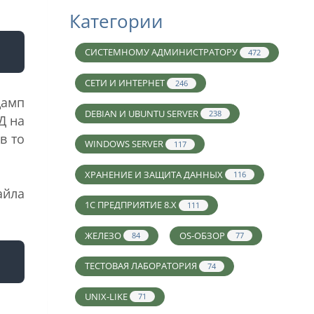
Категории
СИСТЕМНОМУ АДМИНИСТРАТОРУ
472
СЕТИ И ИНТЕРНЕТ
246
дамп
DEBIAN И UBUNTU SERVER
238
Д на
в то
WINDOWS SERVER
117
ХРАНЕНИЕ И ЗАЩИТА ДАННЫХ
116
айла
1С ПРЕДПРИЯТИЕ 8.X
111
ЖЕЛЕЗО
OS-ОБЗОР
84
77
ТЕСТОВАЯ ЛАБОРАТОРИЯ
74
UNIX-LIKE
71