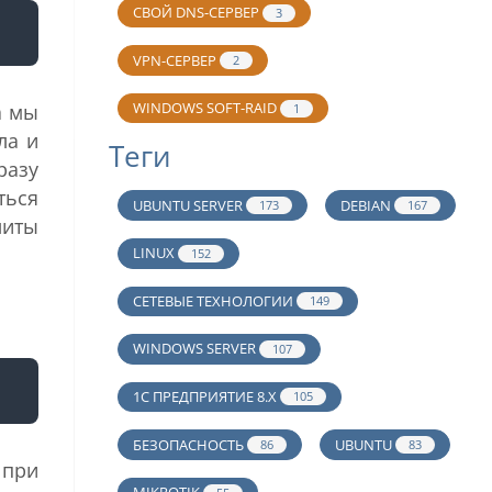
СВОЙ DNS-СЕРВЕР
3
VPN-СЕРВЕР
2
WINDOWS SOFT-RAID
а мы
1
ла и
Теги
разу
ться
UBUNTU SERVER
DEBIAN
173
167
литы
LINUX
152
СЕТЕВЫЕ ТЕХНОЛОГИИ
149
WINDOWS SERVER
107
1С ПРЕДПРИЯТИЕ 8.Х
105
БЕЗОПАСНОСТЬ
UBUNTU
86
83
 при