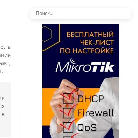
о, а
ания
акт,
е.
ля
ых
 в