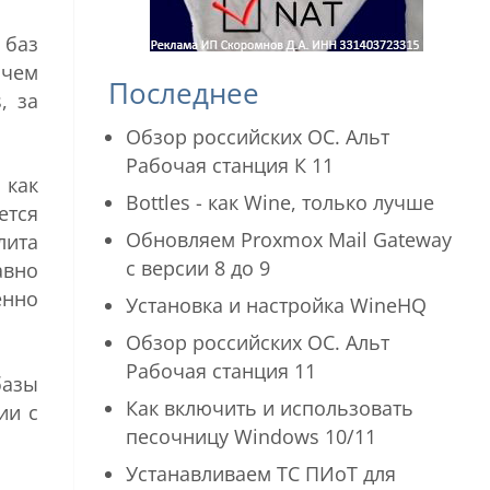
 баз
 чем
Последнее
, за
Обзор российских ОС. Альт
Рабочая станция К 11
 как
Bottles - как Wine, только лучше
ется
Обновляем Proxmox Mail Gateway
лита
с версии 8 до 9
авно
енно
Установка и настройка WineHQ
Обзор российских ОС. Альт
Рабочая станция 11
базы
Как включить и использовать
ии с
песочницу Windows 10/11
Устанавливаем ТС ПИоТ для