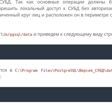
СУБД. Так как основные операции должны б
зрешить локальный доступ к СУБД без авториза
ниченный круг лиц и расположен он в периметре с
и приведем к следующему виду стр
/lib/pgsql/data
ится в
C:\Program Files\PostgreSQL\Версия_СУБД\da
: