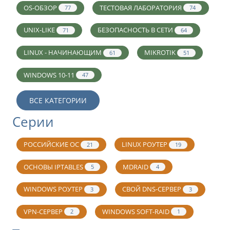
OS-ОБЗОР
ТЕСТОВАЯ ЛАБОРАТОРИЯ
77
74
UNIX-LIKE
БЕЗОПАСНОСТЬ В СЕТИ
71
64
LINUX - НАЧИНАЮЩИМ
MIKROTIK
61
51
WINDOWS 10-11
47
ВСЕ КАТЕГОРИИ
Серии
РОССИЙСКИЕ ОС
LINUX РОУТЕР
21
19
ОСНОВЫ IPTABLES
MDRAID
5
4
WINDOWS РОУТЕР
СВОЙ DNS-СЕРВЕР
3
3
VPN-СЕРВЕР
WINDOWS SOFT-RAID
2
1