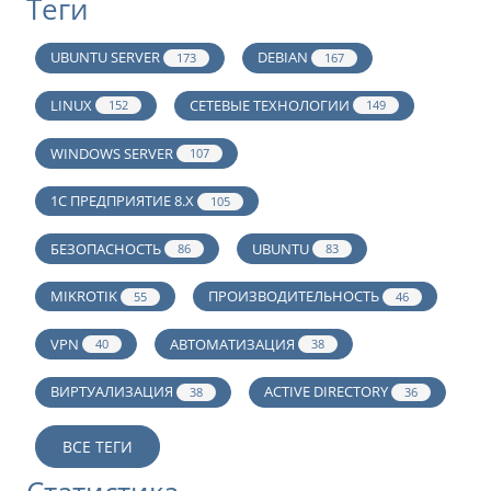
Теги
UBUNTU SERVER
DEBIAN
173
167
LINUX
СЕТЕВЫЕ ТЕХНОЛОГИИ
152
149
WINDOWS SERVER
107
1С ПРЕДПРИЯТИЕ 8.Х
105
БЕЗОПАСНОСТЬ
UBUNTU
86
83
MIKROTIK
ПРОИЗВОДИТЕЛЬНОСТЬ
55
46
VPN
АВТОМАТИЗАЦИЯ
40
38
ВИРТУАЛИЗАЦИЯ
ACTIVE DIRECTORY
38
36
ВСЕ ТЕГИ