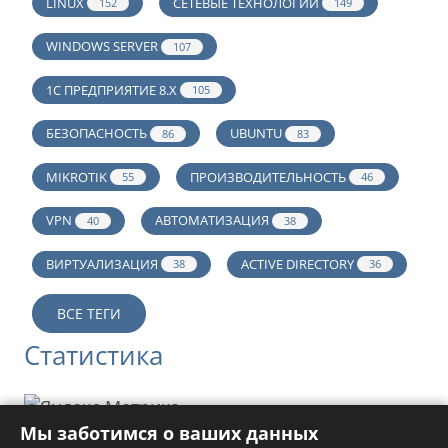
LINUX
СЕТЕВЫЕ ТЕХНОЛОГИИ
152
149
WINDOWS SERVER
107
1С ПРЕДПРИЯТИЕ 8.Х
105
БЕЗОПАСНОСТЬ
UBUNTU
86
83
MIKROTIK
ПРОИЗВОДИТЕЛЬНОСТЬ
55
46
VPN
АВТОМАТИЗАЦИЯ
40
38
ВИРТУАЛИЗАЦИЯ
ACTIVE DIRECTORY
38
36
ВСЕ ТЕГИ
Статистика
Мы заботимся о ваших данных