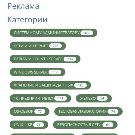
Реклама
Категории
СИСТЕМНОМУ АДМИНИСТРАТОРУ
472
СЕТИ И ИНТЕРНЕТ
246
DEBIAN И UBUNTU SERVER
238
WINDOWS SERVER
117
ХРАНЕНИЕ И ЗАЩИТА ДАННЫХ
116
1С ПРЕДПРИЯТИЕ 8.X
ЖЕЛЕЗО
111
84
OS-ОБЗОР
ТЕСТОВАЯ ЛАБОРАТОРИЯ
77
74
UNIX-LIKE
БЕЗОПАСНОСТЬ В СЕТИ
71
64