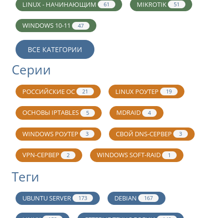
LINUX - НАЧИНАЮЩИМ
MIKROTIK
61
51
WINDOWS 10-11
47
ВСЕ КАТЕГОРИИ
Серии
РОССИЙСКИЕ ОС
LINUX РОУТЕР
21
19
ОСНОВЫ IPTABLES
MDRAID
5
4
WINDOWS РОУТЕР
СВОЙ DNS-СЕРВЕР
3
3
VPN-СЕРВЕР
WINDOWS SOFT-RAID
2
1
Теги
UBUNTU SERVER
DEBIAN
173
167