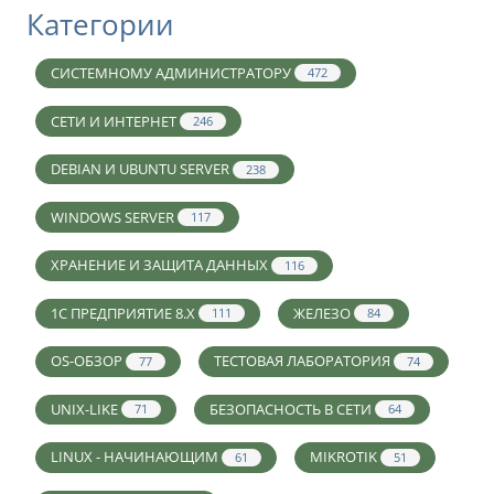
Категории
СИСТЕМНОМУ АДМИНИСТРАТОРУ
472
СЕТИ И ИНТЕРНЕТ
246
DEBIAN И UBUNTU SERVER
238
WINDOWS SERVER
117
ХРАНЕНИЕ И ЗАЩИТА ДАННЫХ
116
1С ПРЕДПРИЯТИЕ 8.X
ЖЕЛЕЗО
111
84
OS-ОБЗОР
ТЕСТОВАЯ ЛАБОРАТОРИЯ
77
74
UNIX-LIKE
БЕЗОПАСНОСТЬ В СЕТИ
71
64
LINUX - НАЧИНАЮЩИМ
MIKROTIK
61
51