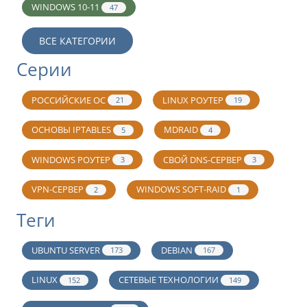
WINDOWS 10-11
47
ВСЕ КАТЕГОРИИ
Серии
РОССИЙСКИЕ ОС
LINUX РОУТЕР
21
19
ОСНОВЫ IPTABLES
MDRAID
5
4
WINDOWS РОУТЕР
СВОЙ DNS-СЕРВЕР
3
3
VPN-СЕРВЕР
WINDOWS SOFT-RAID
2
1
Теги
UBUNTU SERVER
DEBIAN
173
167
LINUX
СЕТЕВЫЕ ТЕХНОЛОГИИ
152
149