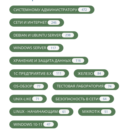
СИСТЕМНОМУ АДМИНИСТРАТОРУ
472
СЕТИ И ИНТЕРНЕТ
246
DEBIAN И UBUNTU SERVER
238
WINDOWS SERVER
117
ХРАНЕНИЕ И ЗАЩИТА ДАННЫХ
116
1С ПРЕДПРИЯТИЕ 8.X
ЖЕЛЕЗО
111
84
OS-ОБЗОР
ТЕСТОВАЯ ЛАБОРАТОРИЯ
77
74
UNIX-LIKE
БЕЗОПАСНОСТЬ В СЕТИ
71
64
LINUX - НАЧИНАЮЩИМ
MIKROTIK
61
51
WINDOWS 10-11
47