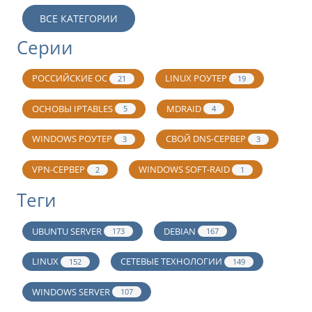
ВСЕ КАТЕГОРИИ
Серии
РОССИЙСКИЕ ОС
LINUX РОУТЕР
21
19
ОСНОВЫ IPTABLES
MDRAID
5
4
WINDOWS РОУТЕР
СВОЙ DNS-СЕРВЕР
3
3
VPN-СЕРВЕР
WINDOWS SOFT-RAID
2
1
Теги
UBUNTU SERVER
DEBIAN
173
167
LINUX
СЕТЕВЫЕ ТЕХНОЛОГИИ
152
149
WINDOWS SERVER
107