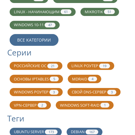
LINUX - НАЧИНАЮЩИМ
MIKROTIK
61
51
WINDOWS 10-11
47
ВСЕ КАТЕГОРИИ
Серии
РОССИЙСКИЕ ОС
LINUX РОУТЕР
21
19
ОСНОВЫ IPTABLES
MDRAID
5
4
WINDOWS РОУТЕР
СВОЙ DNS-СЕРВЕР
3
3
VPN-СЕРВЕР
WINDOWS SOFT-RAID
2
1
Теги
UBUNTU SERVER
DEBIAN
173
167