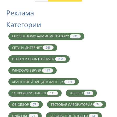
Реклама
Категории
СИСТЕМНОМУ АДМИНИСТРАТОРУ
472
СЕТИ И ИНТЕРНЕТ
246
DEBIAN И UBUNTU SERVER
238
WINDOWS SERVER
117
ХРАНЕНИЕ И ЗАЩИТА ДАННЫХ
116
1С ПРЕДПРИЯТИЕ 8.X
ЖЕЛЕЗО
111
84
OS-ОБЗОР
ТЕСТОВАЯ ЛАБОРАТОРИЯ
77
74
UNIX-LIKE
БЕЗОПАСНОСТЬ В СЕТИ
71
64