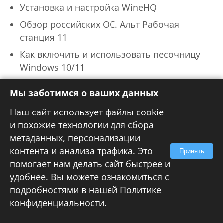
Установка и настройка WineHQ
Обзор российских ОС. Альт Рабочая
станция 11
Как включить и использовать песочницу
Windows 10/11
Устанавливаем ТС ПИоТ для работы с
Мы заботимся о ваших данных
1С:Предприятие и ККТ АТОЛ
Наш сайт использует файлы cookie
Обновляем Proxmox Backup Server с
и похожие технологии для сбора
версии 3 до 4
метаданных, персонализации
Поддержать проект!
контента и анализа трафика. Это
Принять
помогает нам делать сайт быстрее и
удобнее. Вы можете ознакомиться с
Даже скромный взнос поможет чаще
подробностями в нашей
Политике
выпускать новые статьи!
конфиденциальности
.