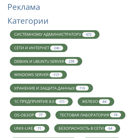
Реклама
Категории
СИСТЕМНОМУ АДМИНИСТРАТОРУ
472
СЕТИ И ИНТЕРНЕТ
246
DEBIAN И UBUNTU SERVER
238
WINDOWS SERVER
117
ХРАНЕНИЕ И ЗАЩИТА ДАННЫХ
116
1С ПРЕДПРИЯТИЕ 8.X
ЖЕЛЕЗО
111
84
OS-ОБЗОР
ТЕСТОВАЯ ЛАБОРАТОРИЯ
77
74
UNIX-LIKE
БЕЗОПАСНОСТЬ В СЕТИ
71
64