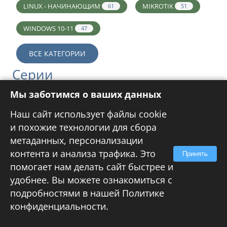
LINUX - НАЧИНАЮЩИМ
MIKROTIK
61
51
WINDOWS 10-11
47
ВСЕ КАТЕГОРИИ
Серии
Мы заботимся о ваших данных
РОССИЙСКИЕ ОС
LINUX РОУТЕР
21
19
Наш сайт использует файлы cookie
ОСНОВЫ IPTABLES
MDRAID
5
4
и похожие технологии для сбора
метаданных, персонализации
WINDOWS РОУТЕР
СВОЙ DNS-СЕРВЕР
3
3
контента и анализа трафика. Это
Принять
VPN-СЕРВЕР
WINDOWS SOFT-RAID
2
1
помогает нам делать сайт быстрее и
удобнее. Вы можете ознакомиться с
Теги
подробностями в нашей
Политике
конфиденциальности
.
UBUNTU SERVER
DEBIAN
173
167